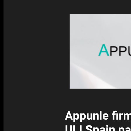
Appunle fir
ULI Spain pa