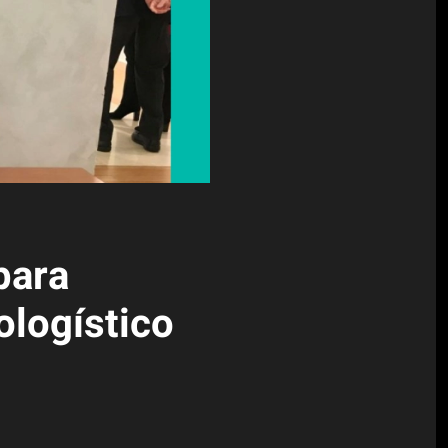
para
ologístico