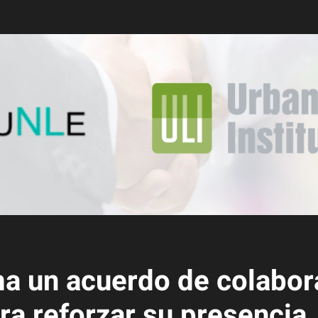
ma un acuerdo de colabor
ra reforzar su presencia